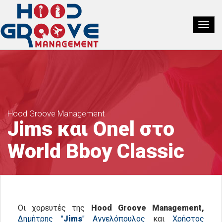
Hood Groove Management
Jims και Onel στο
World Bboy Classic
Οι χορευτές της
Hood Groove Management,
Δημήτρης "
Jims
" Αγγελόπουλος
και
Χρήστος