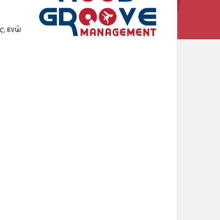
ς
,
ενώ