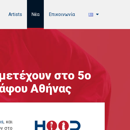
Artists
Νέα
Επικοινωνία
μμετέχουν στο 5ο
ράφου Αθήνας
ns
, και
υν στο