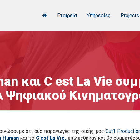
Εταιρεία
Υπηρεσίες
Projects
man και C est La Vie συ
λ Ψηφιακού Κινηματογ
κοινώσουμε ότι δύο παραγωγές της δικής μας
Cut1 Productio
on Human
και το
C’est La Vie,
επιλέχθηκαν και θα συμμετέχο