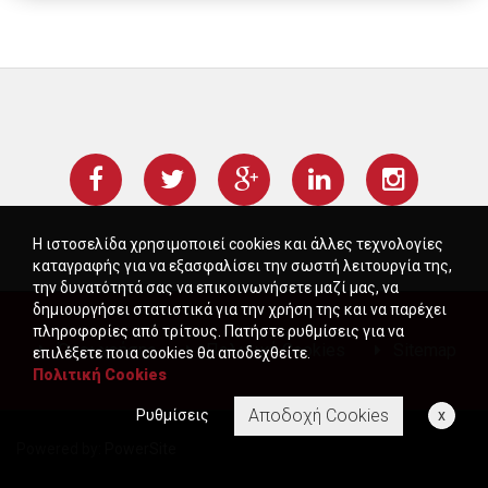
Η ιστοσελίδα χρησιμοποιεί cookies και άλλες τεχνολογίες
καταγραφής για να εξασφαλίσει την σωστή λειτουργία της,
την δυνατότητά σας να επικοινωνήσετε μαζί μας, να
δημιουργήσει στατιστικά για την χρήση της και να παρέχει
πληροφορίες από τρίτους. Πατήστε ρυθμίσεις για να
Όροι χρήσης
Πολιτική Cookies
Sitemap
επιλέξετε ποια cookies θα αποδεχθείτε.
Πολιτική Cookies
Αποδοχή Cookies
Ρυθμίσεις
x
Powered by:
PowerSite
Copyright © 2026 - All rights reserved
www.hoodgroove.com
|