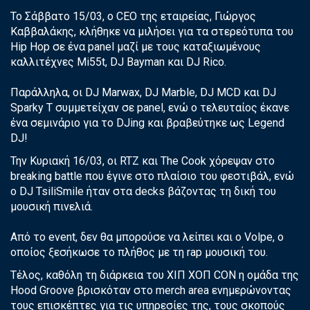
Το Σάββατο 15/03, ο CEO της εταιρείας, Γιώργος
Καββαλάκης, κλήθηκε να μιλήσει για τα στερεότυπα του
Hip Hop σε ένα panel μαζί με τους καταξιωμένους
καλλιτέχνες Mi55t, DJ Bayman και DJ Rico.
Παράλληλα, οι DJ Marwax, DJ Marble, DJ MCD και DJ
Sparky T συμμετείχαν σε panel, ενώ ο τελευταίος έκανε
ένα σεμινάριο για το DJing και βραβεύτηκε ως Legend
DJ!
Την Κυριακή 16/03, οι RTZ και The Cook χόρεψαν στο
breaking battle που έγινε στο πλαίσιο του φεστιβάλ, ενώ
ο DJ TsiliSmile ήταν στα decks βάζοντας τη δική του
μουσική πινελιά.
Από το event, δεν θα μπορούσε να λείπει και ο Volpe, ο
οποίος ξεσήκωσε το πλήθος με τη rap μουσική του.
Τέλος, καθόλη τη διάρκεια του ΧΙΠ ΧΟΠ CON η ομάδα της
Hood Groove βρισκόταν στο merch area ενημερώνοντας
τους επισκέπτες για τις υπηρεσίες της, τους σκοπούς