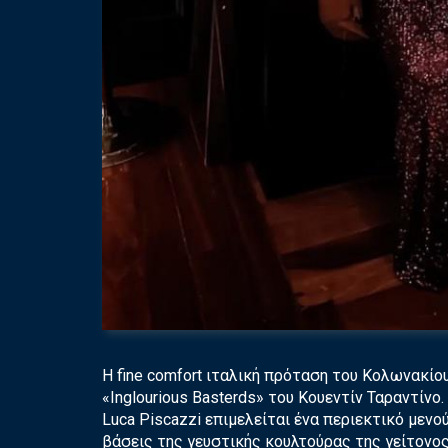
Η fine comfort ιταλική πρόταση του Κολωνακίο
«Inglourious Basterds» του Κουεντίν Ταραντίνο
Luca Piscazzi επιμελείται ένα περιεκτικό μενο
βάσεις της γευστικής κουλτούρας της γείτονο